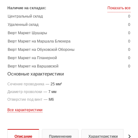
Наличие на складах:
Показать все
Центральный склад
0
Удаленный склад
0
Вюрт Маркет Шушары
0
Вюрт Маркет на Маршала Блюхера
0
Вюрт Маркет на Обуховской Обороны
0
Вюрт Маркет на Планерной
0
Вюрт Маркет на Варшавской
0
Основные характеристики
Сечение проводника
—
25 мм²
Диаметр проволоки
—
7 мм
Отверстие под винт
—
M6
Все характеристики
Описание
Применение
Характеристики
Д