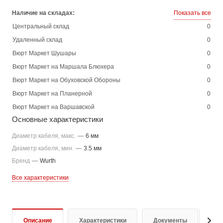
Наличие на складах:
Показать все
Центральный склад
0
Удаленный склад
0
Вюрт Маркет Шушары
0
Вюрт Маркет на Маршала Блюхера
0
Вюрт Маркет на Обуховской Обороны
0
Вюрт Маркет на Планерной
0
Вюрт Маркет на Варшавской
0
Основные характеристики
Диаметр кабеля, макс.
—
6 мм
Диаметр кабеля, мин.
—
3.5 мм
Бренд
—
Wurth
Все характеристики
Описание
Характеристики
Документы
От