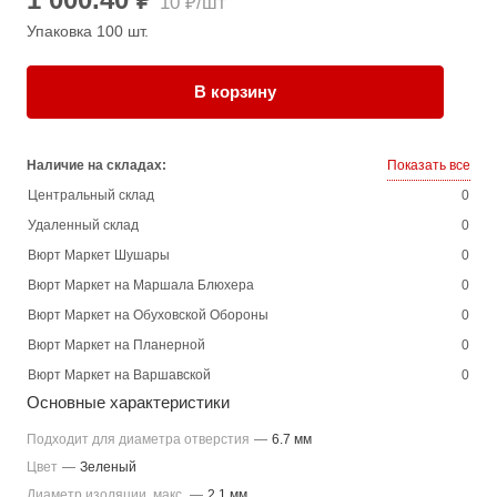
10 ₽/шт
Упаковка 100 шт.
В корзину
Наличие на складах:
Показать все
Центральный склад
0
Удаленный склад
0
Вюрт Маркет Шушары
0
Вюрт Маркет на Маршала Блюхера
0
Вюрт Маркет на Обуховской Обороны
0
Вюрт Маркет на Планерной
0
Вюрт Маркет на Варшавской
0
Основные характеристики
Подходит для диаметра отверстия
—
6.7 мм
Цвет
—
Зеленый
Диаметр изоляции, макс.
—
2.1 мм