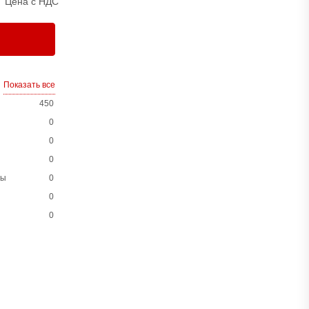
Цена с НДС
Показать все
450
0
0
0
ны
0
0
0