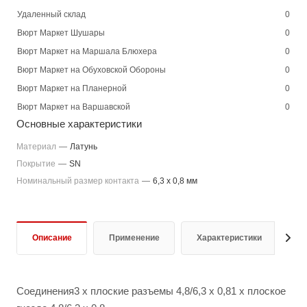
Удаленный склад
0
Вюрт Маркет Шушары
0
Вюрт Маркет на Маршала Блюхера
0
Вюрт Маркет на Обуховской Обороны
0
Вюрт Маркет на Планерной
0
Вюрт Маркет на Варшавской
0
Основные характеристики
Материал
—
Латунь
Покрытие
—
SN
Номинальный размер контакта
—
6,3 x 0,8 мм
Описание
Применение
Характеристики
Д
Соединения3 x плоские разъемы 4,8/6,3 x 0,81 x плоское