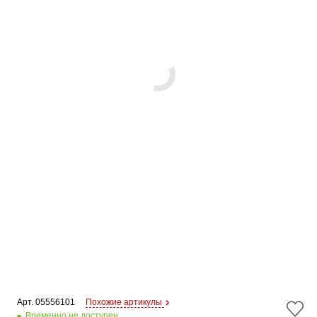
Арт. 
05556101
Похожие артикулы
Временно не доступен