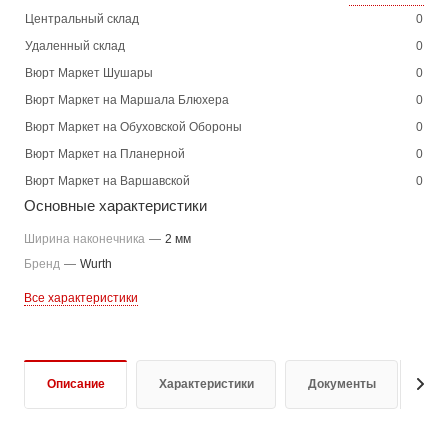
Центральный склад
0
Удаленный склад
0
Вюрт Маркет Шушары
0
Вюрт Маркет на Маршала Блюхера
0
Вюрт Маркет на Обуховской Обороны
0
Вюрт Маркет на Планерной
0
Вюрт Маркет на Варшавской
0
Основные характеристики
Ширина наконечника
—
2 мм
Бренд
—
Wurth
Все характеристики
Описание
Характеристики
Документы
От