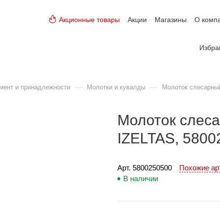
Акционные товары
Акции
Магазины
О комп
Избра
—
—
мент и принадлежности
Молотки и кувалды
Молоток слесарный 
Молоток слесар
IZELTAS, 5800
Арт. 
5800250500
Похожие а
В наличии