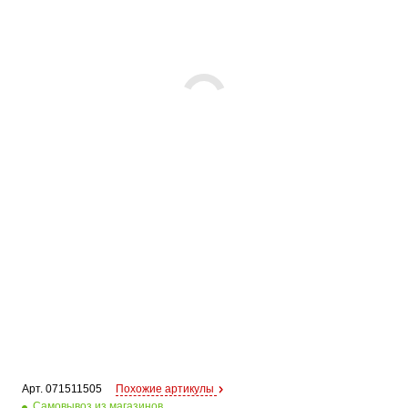
Арт. 
071511505
Похожие артикулы
Самовывоз из магазинов