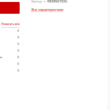
Бренд
—
RENNSTEIG
Все характеристики
Показать все
0
0
0
0
ны
0
0
0