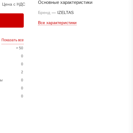
Основные характеристики
Цена с НДС
Бренд
—
IZELTAS
Все характеристики
Показать все
> 50
0
0
2
ны
0
0
0