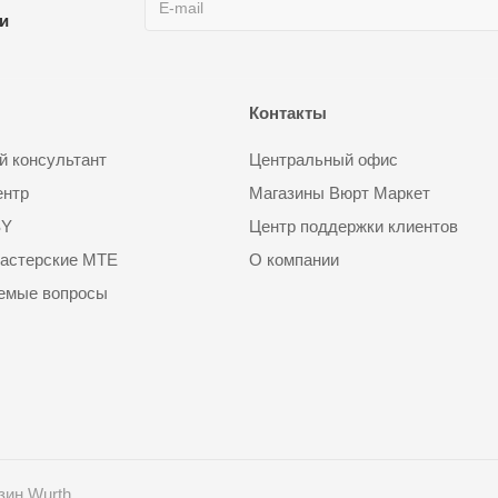
ии
Контакты
 консультант
Центральный офис
ентр
Магазины Вюрт Маркет
SY
Центр поддержки клиентов
астерские MTE
О компании
аемые вопросы
зин Wurth