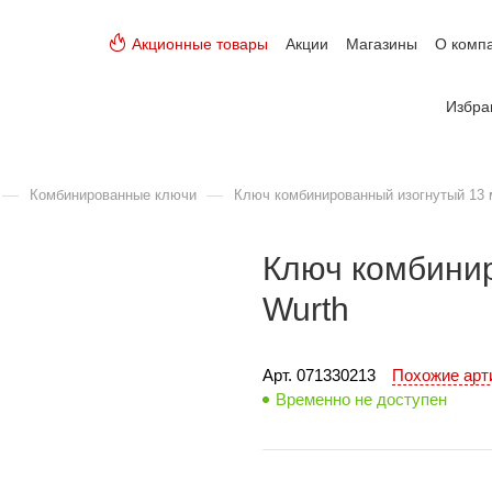
Акционные товары
Акции
Магазины
О комп
Избра
—
—
Комбинированные ключи
Ключ комбинированный изогнутый 13 
Ключ комбини
Wurth
Арт. 
071330213
Похожие ар
Временно не доступен