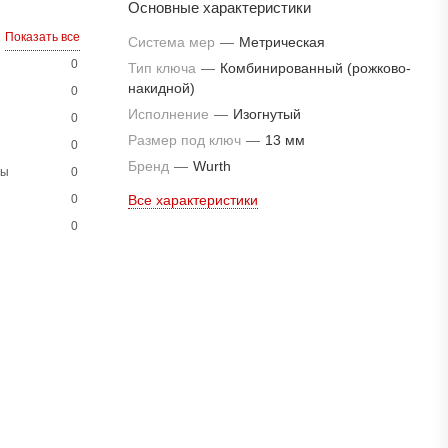
Основные характеристики
Показать все
Система мер
—
Метрическая
0
Тип ключа
—
Комбинированный (рожково-
накидной)
0
Исполнение
—
Изогнутый
0
Размер под ключ
—
13 мм
0
Бренд
—
Wurth
ны
0
0
Все характеристики
0