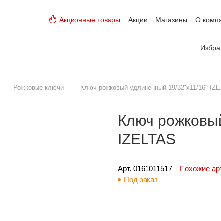
Акционные товары
Акции
Магазины
О комп
Избра
—
—
Рожковые ключи
Ключ рожковый удлиненный 19/32"х11/16" IZ
Ключ рожковый
IZELTAS
Арт. 
0161011517
Похожие а
Под заказ