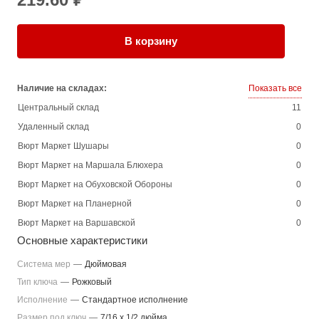
В корзину
Наличие на складах:
Показать все
Центральный склад
11
Удаленный склад
0
Вюрт Маркет Шушары
0
Вюрт Маркет на Маршала Блюхера
0
Вюрт Маркет на Обуховской Обороны
0
Вюрт Маркет на Планерной
0
Вюрт Маркет на Варшавской
0
Основные характеристики
Система мер
—
Дюймовая
Тип ключа
—
Рожковый
Исполнение
—
Стандартное исполнение
Размер под ключ
—
7/16 x 1/2 дюйма