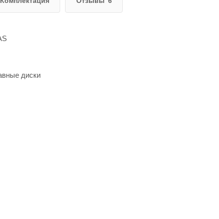
Комплектация
Отзывы
6
AS
авные диски