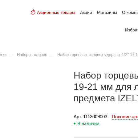
Акционные товары
Акции
Магазины
О комп
Избра
—
—
отки
Наборы головок
Набор торцевых головок ударных 1/2" 17-
Набор торцевы
19-21 мм для 
предмета IZE
Арт. 
1113009003
Похожие ар
В наличии