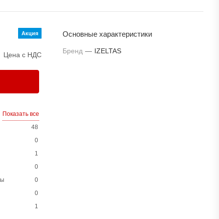
Основные характеристики
Акция
Бренд
—
IZELTAS
Цена с НДС
Показать все
48
0
1
0
ны
0
0
1