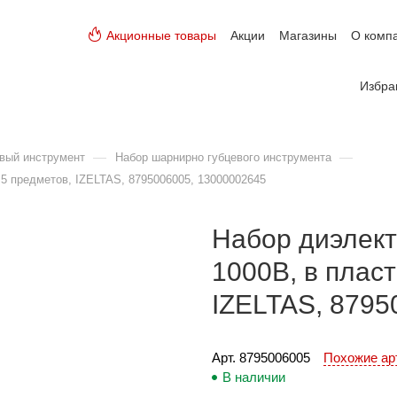
Акционные товары
Акции
Магазины
О комп
Избра
—
—
вый инструмент
Набор шарнирно губцевого инструмента
 5 предметов, IZELTAS, 8795006005, 13000002645
Набор диэлект
1000В, в пласт
IZELTAS, 8795
Арт. 
8795006005
Похожие а
В наличии