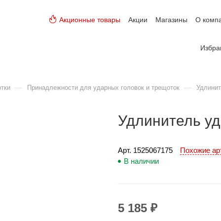
Акционные товары
Акции
Магазины
О комп
Избра
—
—
отки
Принадлежности для ударных головок и трещоток
Удлинит
Удлинитель уд
Арт. 
1525067175
Похожие а
В наличии
5 185 ₽