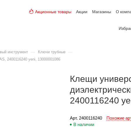
Акционные товары
Акции
Магазины
О комп
Избра
—
—
вый инструмент
Ключи трубные
S, 2400116240 yeni, 13000001086
Клещи универ
диэлектрическ
2400116240 ye
Арт. 
2400116240
Похожие а
В наличии