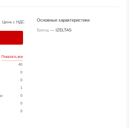
Основные характеристики
Цена с НДС
Бренд
—
IZELTAS
Показать все
40
0
0
1
ны
0
0
0