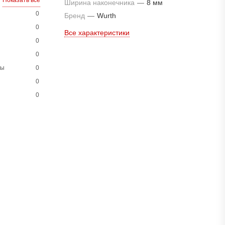
Показать все
Ширина наконечника
—
8 мм
0
Бренд
—
Wurth
0
Все характеристики
0
0
ны
0
0
0