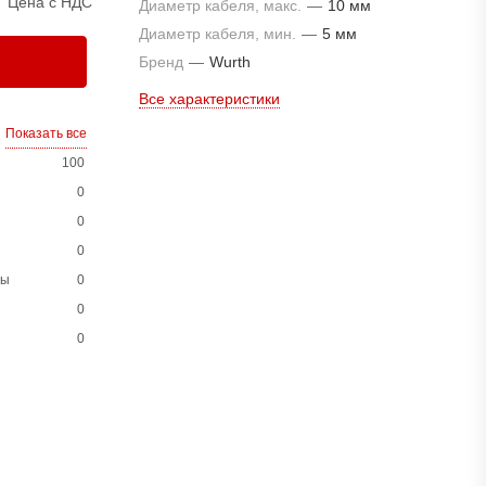
Цена с НДС
Диаметр кабеля, макс.
—
10 мм
Диаметр кабеля, мин.
—
5 мм
Бренд
—
Wurth
Все характеристики
Показать все
100
0
0
0
ны
0
0
0