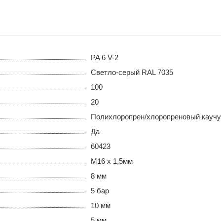
PA 6 V-2
Светло-серый RAL 7035
100
20
Полихлоропрен/хлоропреновый каучу
Да
60423
M16 x 1,5мм
8 мм
5 бар
10 мм
5 мм