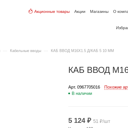
Акционные товары
Акции
Магазины
О комп
Избра
—
—
и
Кабельные вводы
КАБ ВВОД М16Х1.5 Д/КАБ 5 10 ММ
КАБ ВВОД М16
Арт. 
0967705016
Похожие а
В наличии
5 124 ₽
51 ₽/шт