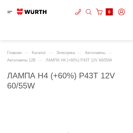
0
—
—
—
—
Главная
Каталог
Электрика
Автолампы
—
Автолампы 12В
ЛАМПА H4 (+60%) P43T 12V 60/55W
ЛАМПА H4 (+60%) P43T 12V
60/55W