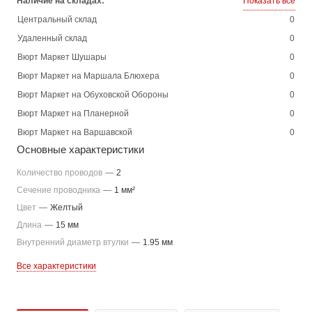
Наличие на складах:
Показать все
Центральный склад
0
Удаленный склад
0
Вюрт Маркет Шушары
0
Вюрт Маркет на Маршала Блюхера
0
Вюрт Маркет на Обуховской Обороны
0
Вюрт Маркет на Планерной
0
Вюрт Маркет на Варшавской
0
Основные характеристики
Количество проводов
—
2
Сечение проводника
—
1 мм²
Цвет
—
Желтый
Длина
—
15 мм
Внутренний диаметр втулки
—
1.95 мм
Все характеристики