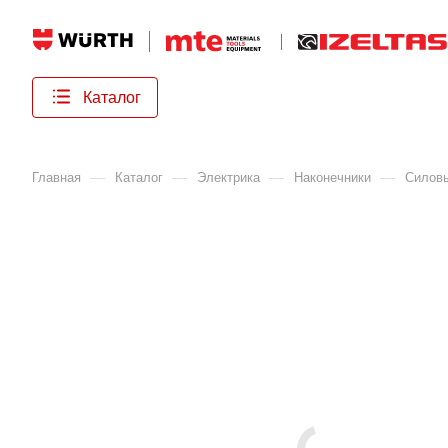
Каталог
—
—
—
—
Главная
Каталог
Электрика
Наконечники
Cиловы