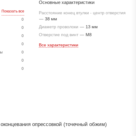
Основные характеристики
Показать все
Расстояние конец втулки - центр отверстия
—
38 мм
0
Диаметр проволоки
—
13 мм
0
Отверстие под винт
—
M8
0
0
Все характеристики
ны
0
0
0
 оконцевания опрессовкой (точечный обжим)