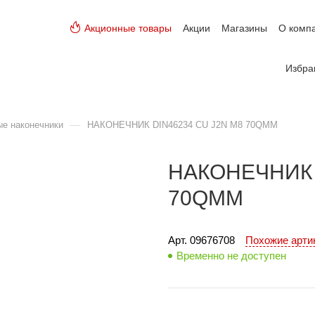
Акционные товары
Акции
Магазины
О комп
Избра
—
е наконечники
НАКОНЕЧНИК DIN46234 CU J2N M8 70QMM
НАКОНЕЧНИК 
70QMM
Арт. 
09676708
Похожие арт
Временно не доступен