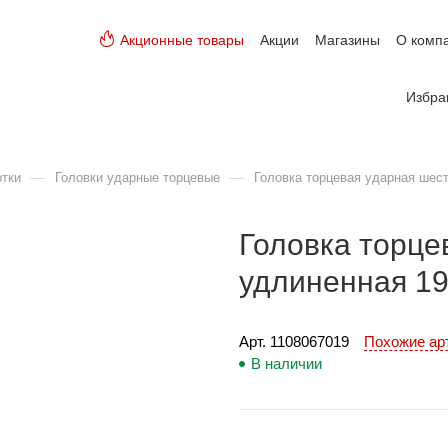
Акционные товары
Акции
Магазины
О комп
Избра
—
—
отки
Головки ударные торцевые
Головка торцевая ударная шест
Головка торце
удлиненная 19
Арт. 
1108067019
Похожие а
В наличии