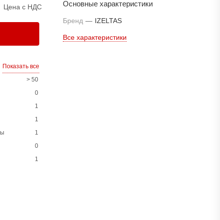
Основные характеристики
Цена с НДС
Бренд
—
IZELTAS
Все характеристики
Показать все
> 50
0
1
1
ны
1
0
1