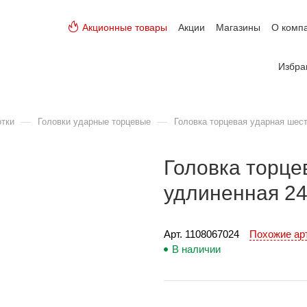
Акционные товары
Акции
Магазины
О комп
Избра
—
—
отки
Головки ударные торцевые
Головка торцевая ударная шест
Головка торце
удлиненная 24
Арт. 
1108067024
Похожие а
В наличии