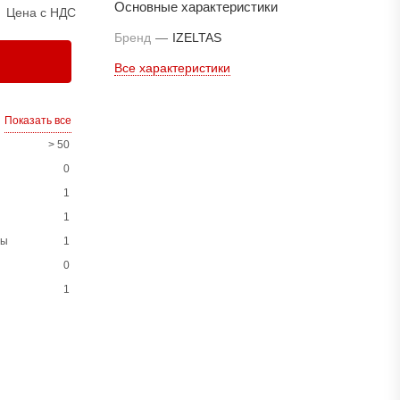
Основные характеристики
Цена с НДС
Бренд
—
IZELTAS
Все характеристики
Показать все
> 50
0
1
1
ны
1
0
1