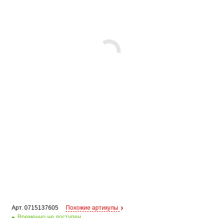
Арт. 
0715137605
Похожие артикулы
Временно не доступен