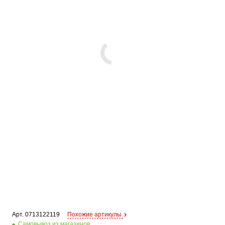
Арт. 
0713122119
Похожие артикулы
Самовывоз из магазинов