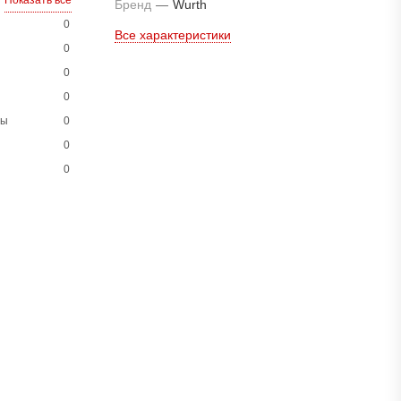
Показать все
Бренд
—
Wurth
0
Все характеристики
0
0
0
ны
0
0
0