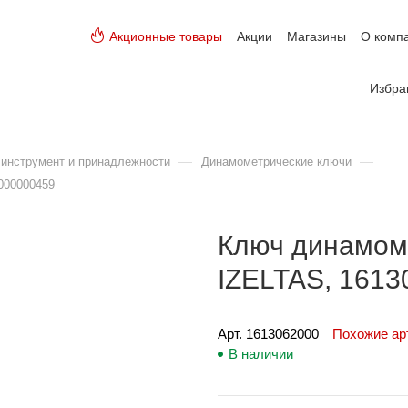
Акционные товары
Акции
Магазины
О комп
Избра
—
—
инструмент и принадлежности
Динамометрические ключи
000000459
Ключ динамоме
IZELTAS, 1613
Арт. 
1613062000
Похожие а
В наличии