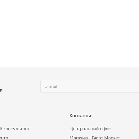
ии
Контакты
 консультант
Центральный офис
ентр
Магазины Вюрт Маркет