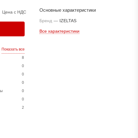
Основные характеристики
Цена с НДС
Бренд
—
IZELTAS
Все характеристики
Показать все
8
0
0
0
ны
0
0
2