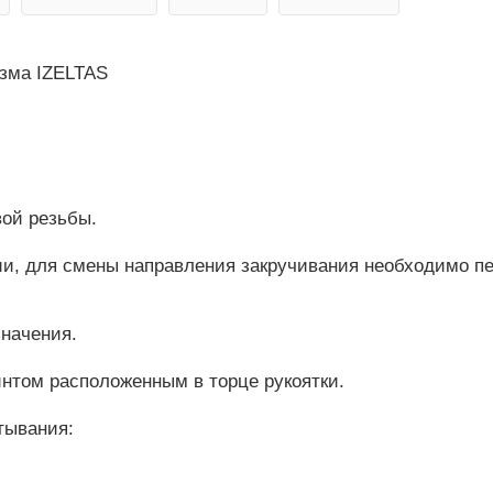
зма IZELTAS
вой резьбы.
и, для смены направления закручивания необходимо п
начения.
интом расположенным в торце рукоятки.
тывания: