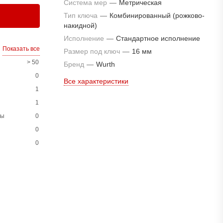
Система мер
—
Метрическая
Тип ключа
—
Комбинированный (рожково-
накидной)
Исполнение
—
Стандартное исполнение
Показать все
Размер под ключ
—
16 мм
> 50
Бренд
—
Wurth
0
Все характеристики
1
1
ны
0
0
0