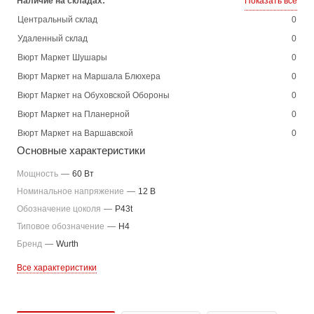
Наличие на складах:
Показать все
Центральный склад
0
Удаленный склад
0
Вюрт Маркет Шушары
0
Вюрт Маркет на Маршала Блюхера
0
Вюрт Маркет на Обуховской Обороны
0
Вюрт Маркет на Планерной
0
Вюрт Маркет на Варшавской
0
Основные характеристики
Мощность
—
60 Вт
Номинальное напряжение
—
12 В
Обозначение цоколя
—
P43t
Типовое обозначение
—
H4
Бренд
—
Wurth
Все характеристики