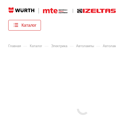
Каталог
—
—
—
—
Главная
Каталог
Электрика
Автолампы
Автола