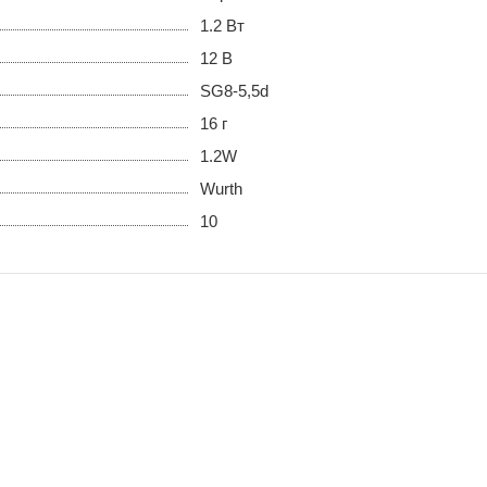
1.2 Вт
12 В
SG8-5,5d
16 г
1.2W
Wurth
10