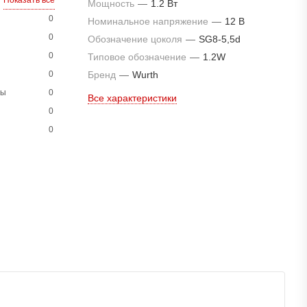
Показать все
Мощность
—
1.2 Вт
0
Номинальное напряжение
—
12 В
0
Обозначение цоколя
—
SG8-5,5d
0
Типовое обозначение
—
1.2W
0
Бренд
—
Wurth
ны
0
Все характеристики
0
0