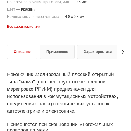
Поперечное сечение проволоки, мин.
—
0.5 мм²
Цвет
—
Красный
Номинальный размер контакта
—
4,8 x 0,8 мм
Все характеристики
Описание
Применение
Характеристики
О
Наконечник изолированный плоский открытый
типа "мама" (соответствует отечественной
маркировке РПИ-М) предназначен для
использования в коммутационных устройствах,
соединениях электротехнических установок,
автоэлектрике и электронике.
Применяется при оконцевании многожильных
проводов из меди.