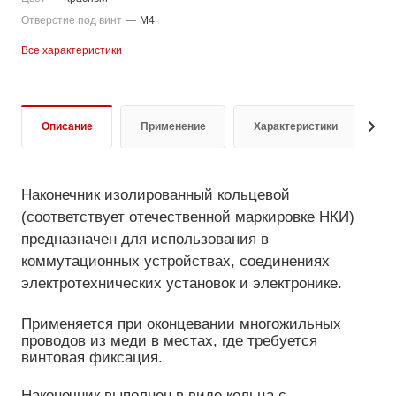
Отверстие под винт
—
M4
Все характеристики
Описание
Применение
Характеристики
О
Наконечник изолированный кольцевой
(соответствует отечественной маркировке НКИ)
предназначен для использования в
коммутационных устройствах, соединениях
электротехнических установок и электронике.
Применяется при оконцевании многожильных
проводов из меди в местах, где требуется
винтовая фиксация.
Наконечник выполнен в виде кольца с