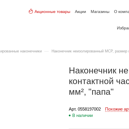
Акционные товары
Акции
Магазины
О комп
Избра
—
ированные наконечники
Наконечник неизолированный MCP, размер ко
Наконечник н
контактной час
мм², "папа"
Арт. 
0558197002
Похожие а
В наличии