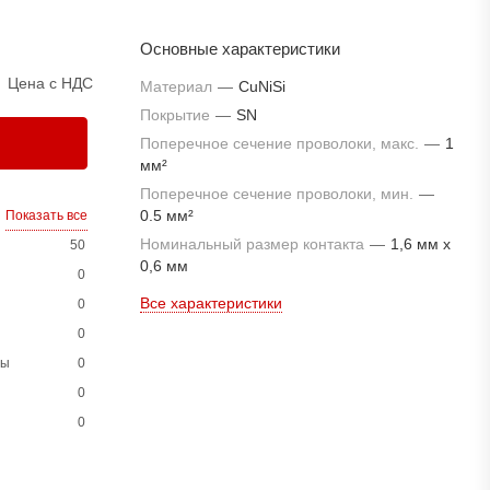
Основные характеристики
Цена с НДС
Материал
—
CuNiSi
Покрытие
—
SN
Поперечное сечение проволоки, макс.
—
1
мм²
Поперечное сечение проволоки, мин.
—
0.5 мм²
Показать все
Номинальный размер контакта
—
1,6 мм x
50
0,6 мм
0
Все характеристики
0
0
ны
0
0
0