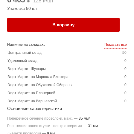
128 ₽/шт
Упаковка 50 шт.
В корзину
Наличие на складах:
Показать все
Центральный склад
50
Удаленный склад
0
Вюрт Маркет Шушары
0
Вюрт Маркет на Маршала Блюхера
0
Вюрт Маркет на Обуховской Обороны
0
Вюрт Маркет на Планерной
0
Вюрт Маркет на Варшавской
0
Основные характеристики
Поперечное сечение проволоки, макс.
—
35 мм²
Расстояние конец втулки - центр отверстия
—
31 мм
Диаметр проволоки
—
9 мм