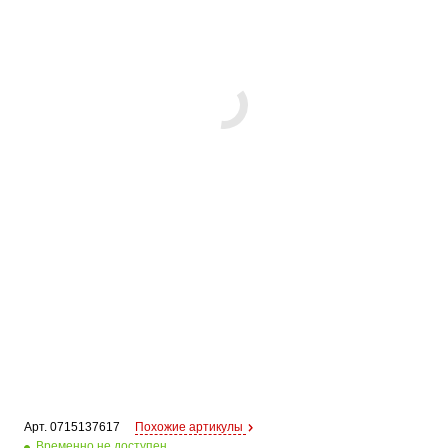
Арт. 
0715137617
Похожие артикулы
Временно не доступен