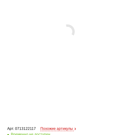
Арт. 
0713122117
Похожие артикулы
Временно не доступен