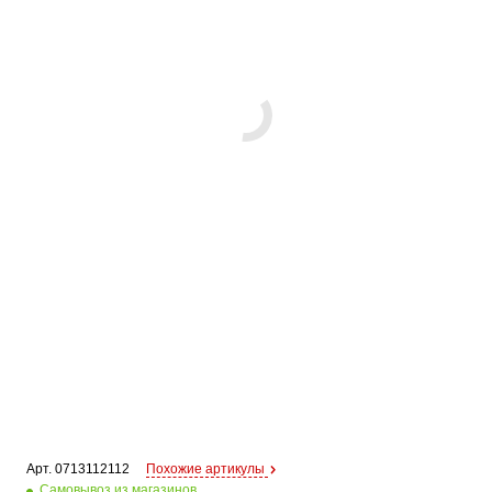
Арт. 
0713112112
Похожие артикулы
Самовывоз из магазинов