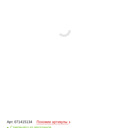
Арт. 
071415134
Похожие артикулы
Самовывоз из магазинов